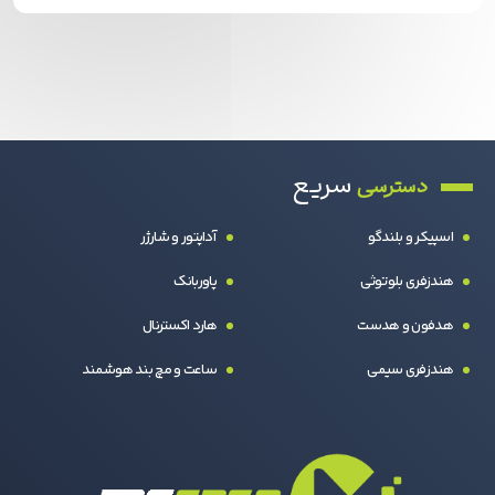
سریع
دسترسی
اسپیکر و بلندگو
آداپتور و شارژر
هندزفری بلوتوثی
پاوربانک
هدفون و هدست
هارد اکسترنال
هندزفری سیمی
ساعت و مچ بند هوشمند