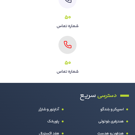
50
شماره تماس
50
شماره تماس
سریع
دسترسی
اسپیکر و بلندگو
آداپتور و شارژر
هندزفری بلوتوثی
پاوربانک
هدفون و هدست
هارد اکسترنال