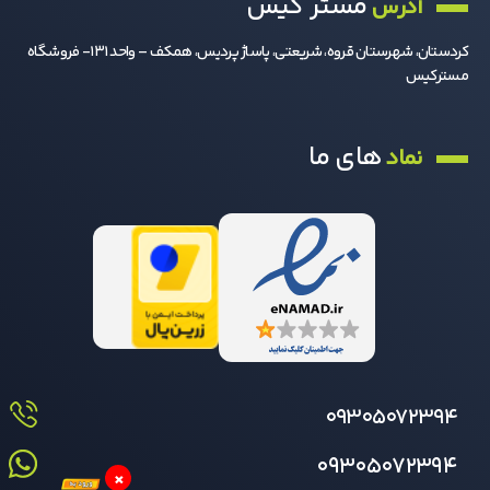
مستر کیس
آدرس
کردستان، شهرستان قروه، شریعتی، پاساژ پردیس، همکف – واحد 131- فروشگاه
مسترکیس
های ما
نماد
09305072394
09305072394
×