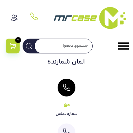
0
المان شمارنده
50
شماره تماس