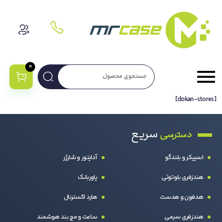
0
[dokan-stores]
سریع
دسترسی
اسپیکر و بلندگو
آداپتور و شارژر
هندزفری بلوتوثی
پاوربانک
هدفون و هدست
هارد اکسترنال
هندزفری سیمی
ساعت و مچ بند هوشمند