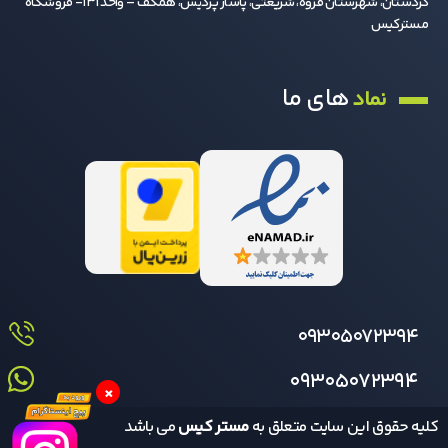
کردستان، شهرستان قروه، شریعتی، پاساژ پردیس، همکف – واحد 131- فروشگاه
مسترکیس
های ما
نماد
09305072394
09305072394
×
کلیه حقوق این سایت متعلق به
مستر کیس
می باشد