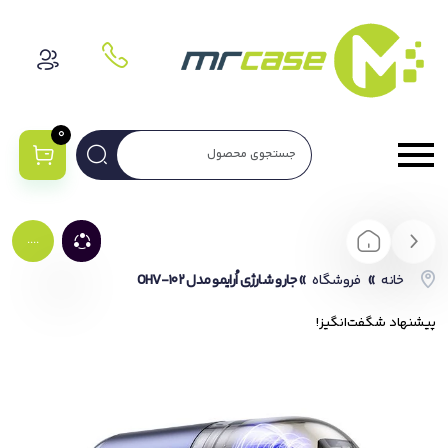
0
....
خانه
»
فروشگاه
»
جارو شارژی اُرایمو مدل OHV-102
پیشنهاد شگفت‌انگیز!