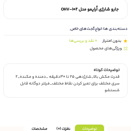
جارو شارژی اُرایمو مدل OHV-102
دسته‌بندی ها:
انواع گجت های خاص
,
بدون امتیاز
0 نقد و بررسی‌ها
ویژگی‌های محصول
توضیحات کوتاه
قدرت مکش بالا_شارژدهی ۲۵ تا ۳۰دقیقه _دمنده و مکنده_۲
سری مختلف برای تمیز کردن نقاط مختلف_فیلتر دوگانه قابل
شستشو
توضیحات
نظرات (0)
مشخصات