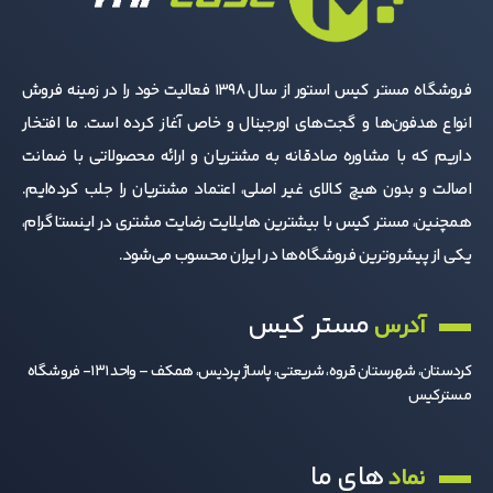
بسیار ساده بوده و به کمک پین‌های مخصوص انجام می‌شود.
فروشگاه مستر کیس استور از سال 1398 فعالیت خود را در زمینه فروش
100 واچ فیس متنوع
ساعت هوشمند هایلو Solar 5 دارای بیش از 100 واچ فیس متنوع است. این
انواع هدفون‌ها و گجت‌های اورجینال و خاص آغاز کرده است. ما افتخار
واچ فیس‌ها امکانات متنوعی متناسب با سلیقه و نیاز شما در اختیارتان قرار
داریم که با مشاوره صادقانه به مشتریان و ارائه محصولاتی با ضمانت
می‌دهند.
اصالت و بدون هیچ کالای غیر اصلی، اعتماد مشتریان را جلب کرده‌ایم.
شما همچنین می‌توانید تصاویر خود را بر روی ساعت ریخته و به عنوان واچ
همچنین، مستر کیس با بیشترین هایلایت رضایت مشتری در اینستاگرام،
فیس از آن‌ها استفاده نمایید.
یکی از پیشروترین فروشگاه‌ها در ایران محسوب می‌شود.
پشتیبانی از زبان فارسی در منو و اعلان‌ها
این ساعت هوشمند اعلان‌های فارسی شما را به‌خوبی نمایش می‌دهد.
مستر کیس
آدرس
همچنین می‌توانید منوی آن را فارسی‌سازی کنید و از ساعت خود به بهترین
شکل بهره ببرید.
کردستان، شهرستان قروه، شریعتی، پاساژ پردیس، همکف – واحد 131- فروشگاه
مسترکیس
عملکرد ضبط صدا
ساعت هایلو Haylou Solar 5 دارای قابلیت ضبط داخلی بوده که تا 70
دقیقه زمان ضبط را پشتیبانی می کند، جلسات مهم، سخنرانی را به وضوح
های ما
نماد
ضبط کنید.