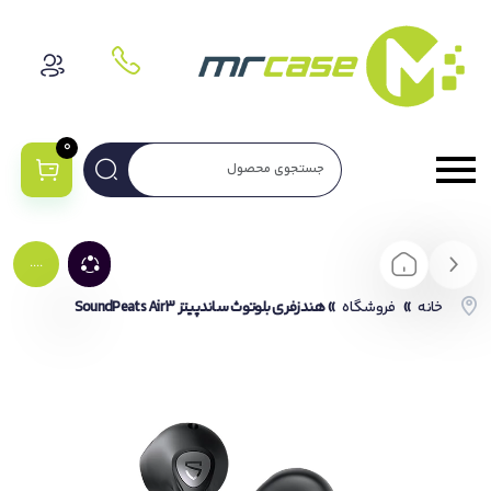
0
....
خانه
»
فروشگاه
»
هندزفری بلوتوث ساندپیتز SoundPeats Air3