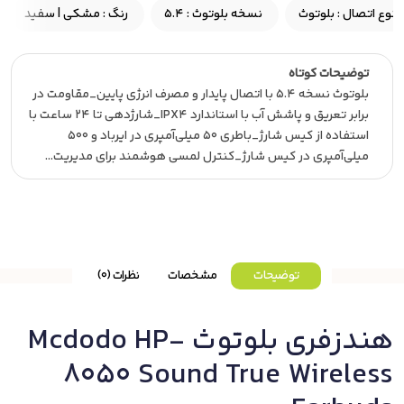
نوع اتصال :
بلوتوث
نسخه بلوتوث :
۵.۴
رنگ :
مشکی | سفید
توضیحات کوتاه
بلوتوث نسخه 5.4 با اتصال پایدار و مصرف انرژی پایین_مقاومت در
برابر تعریق و پاشش آب با استاندارد IPX4_شارژدهی تا 24 ساعت با
استفاده از کیس شارژ_باطری 50 میلی‌آمپری در ایرباد و 500
میلی‌آمپری در کیس شارژ_کنترل لمسی هوشمند برای مدیریت…
توضیحات
مشخصات
نظرات (0)
هندزفری بلوتوث Mcdodo HP-
8050 Sound True Wireless