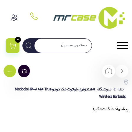
0
....
خانه
»
فروشگاه
»
هندزفری بلوتوث مک دودو Mcdodo HP-8050 True
Wireless Earbuds
پیشنهاد شگفت‌انگیز!