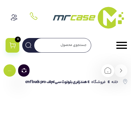
0
....
خانه
»
فروشگاه
»
هندزفری بلوتوث سی ام‌اف cmf buds pro