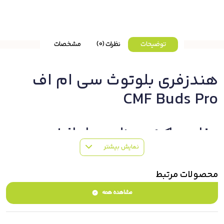
توضیحات
نظرات (0)
مشخصات
هندزفری بلوتوث سی ام اف
CMF Buds Pro
جذاب و باکیفیت مثل سی ام اف!
نمایش بیشتر
اگر اخبار صنعت گوشی‌های هوشمند را دنبال کرده باشید، قطعا از
گوشی‌های ناتینگ و یا همان Nothing Phone را شنیده‌اید. در این
محصولات مرتبط
گوشی‌ها، شاهد هم‌نشینی طراحی جذاب برگرفته از محصولات صنعتی و
مشاهده همه
کیفیت ساخت هستیم. این شرکت قدم به عرصه دیگر محصولات تکنولوژی
نیز گذاشته محصولات جذابی مانند هندزفری نیز تولید کرده است. هندزفری
سی ام اف Buds Pro از جمله محصولات جذاب این شرکت است.