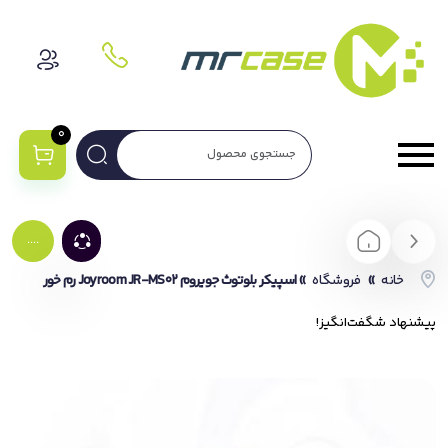
0
....
خانه
»
فروشگاه
»
اسپیکر بلوتوث جویروم Joyroom JR-MS02 رم خور
پیشنهاد شگفت‌انگیز!