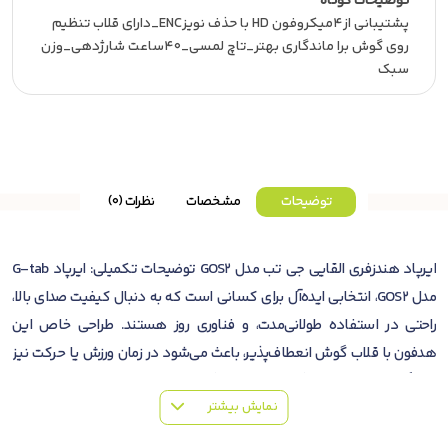
توضیحات کوتاه
پشتیبانی از۴میکروفون HD با حذف نویزENC_دارای قلاب تنظیم
روی گوش برا ماندگاری بهتر_تاچ لمسی_۴۰ساعت شارژدهی_وزن
سبک
توضیحات
مشخصات
نظرات (0)
ایرپاد هندزفری القایی جی تب مدل GOS2 توضیحات تکمیلی: ایرپاد G-tab
مدل GOS2، انتخابی ایده‌آل برای کسانی است که به دنبال کیفیت صدای بالا،
راحتی در استفاده طولانی‌مدت، و فناوری روز هستند. طراحی خاص این
هدفون با قلاب گوش انعطاف‌پذیر، باعث می‌شود در زمان ورزش یا حرکت نیز
کاملاً ثابت و راحت روی گوش بماند. ویژگی‌های اصلی: اتصال بی‌سیم پایدار:
نمایش بیشتر
مجهز به فناوری بلوتوث برای اتصال سریع و بدون قطعی با انواع گوشی‌های
هوشمند، تبلت و لپ‌تاپ. کیفیت صدای ممتاز: صدای شفاف و بیس قدرتمند