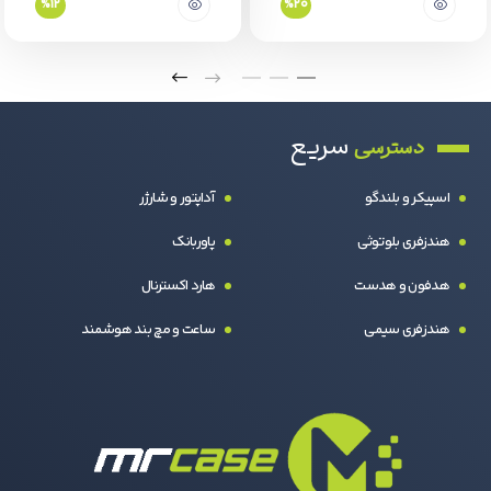
%12
%20
سریع
دسترسی
اسپیکر و بلندگو
آداپتور و شارژر
هندزفری بلوتوثی
پاوربانک
هدفون و هدست
هارد اکسترنال
هندزفری سیمی
ساعت و مچ بند هوشمند